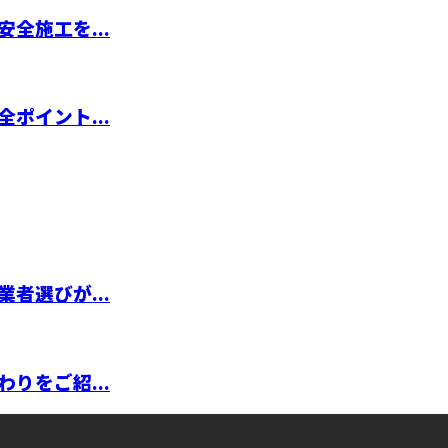
全施工を...
ポイント...
者選びが...
りをご紹...