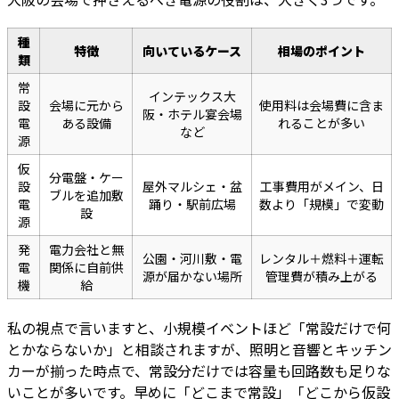
種
特徴
向いているケース
相場のポイント
類
常
インテックス大
設
会場に元から
使用料は会場費に含ま
阪・ホテル宴会場
電
ある設備
れることが多い
など
源
仮
分電盤・ケー
設
屋外マルシェ・盆
工事費用がメイン、日
ブルを追加敷
電
踊り・駅前広場
数より「規模」で変動
設
源
発
電力会社と無
公園・河川敷・電
レンタル＋燃料＋運転
電
関係に自前供
源が届かない場所
管理費が積み上がる
機
給
私の視点で言いますと、小規模イベントほど「常設だけで何
とかならないか」と相談されますが、照明と音響とキッチン
カーが揃った時点で、常設分だけでは容量も回路数も足りな
いことが多いです。早めに「どこまで常設」「どこから仮設