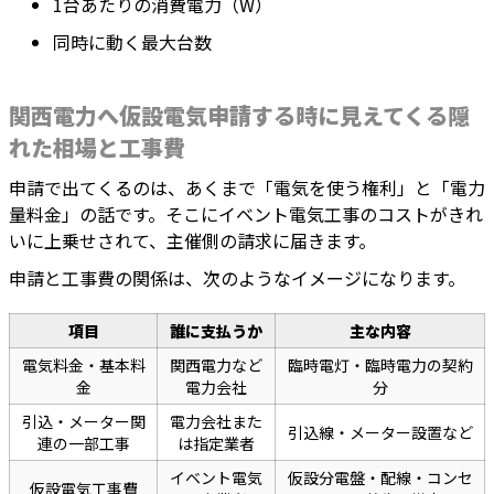
1台あたりの消費電力（W）
同時に動く最大台数
関西電力へ仮設電気申請する時に見えてくる隠
れた相場と工事費
申請で出てくるのは、あくまで「電気を使う権利」と「電力
量料金」の話です。そこにイベント電気工事のコストがきれ
いに上乗せされて、主催側の請求に届きます。
申請と工事費の関係は、次のようなイメージになります。
項目
誰に支払うか
主な内容
電気料金・基本料
関西電力など
臨時電灯・臨時電力の契約
金
電力会社
分
引込・メーター関
電力会社また
引込線・メーター設置など
連の一部工事
は指定業者
イベント電気
仮設分電盤・配線・コンセ
仮設電気工事費