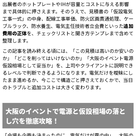
出展者のホットプレートやIHが容量とコストに与える影響
まで具体的に押さえます。そのうえで、見積書の「仮設電気
工事一式」の中身、配線工事単価、防火区画貫通処理、ケー
ブルラック、防水養生、電気主任技術者立会費といった
追加
費用の正体
を、チェックリストと聞き方テンプレまで含めて
整理します。
この記事を読み終える頃には、「この見積は高いのか安いの
か」「どこを削ってはいけないのか」「大阪のイベント電源
仮設相場として妥当か」を、上司やクライアントに説明でき
るレベルで判断できるようになります。電気だけを曖昧にし
たまま進めるか、今ここで構造ごと押さえておくかで、当日
のトラブルと追加コストは大きく変わります。
大阪のイベントで電源と仮設相場の落と
し穴を徹底攻略！
「会場も企画も決まったのに、電気だけが霧の中」。大阪の