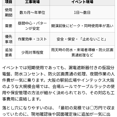
項目
工事現場
イベント現場
使用
数カ月〜年単位
1日〜数日
期間
昼間中心・パター
需要
開演前後にピーク・同時使用率が高い
ンが安定
優先
作業効率・コスト
安全・保安・「止めないこと」
事項
追加
雨天時の防水・来場者導線・防火区画
少雨対策程度
要素
貫通処理など
イベントでは短期使用であっても、漏電遮断器付きの仮設分
電盤、防水コンセント、防火区画貫通の処理、夜間作業の人
件費が一気に乗ります。大阪の駅前広場やインテックス大阪
のような大規模会場では、会場ルールでケーブルラックの使
用や保安管理の方法が細かく決められており、その対応も工
事費用に直結します。
落とし穴になりやすいのは、「最初の見積では◯万円で収ま
っていたのに、現地確認後や図面確定後に追加が一気に出