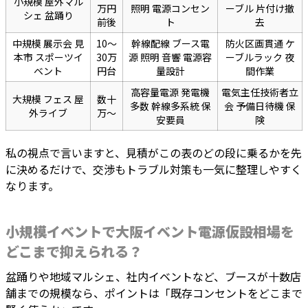
小規模 屋外マル
万円
照明 電源コンセン
ーブル 片付け撤
シェ 盆踊り
前後
ト
去
中規模 展示会 見
10〜
幹線配線 ブース電
防火区画貫通 ケ
本市 スポーツイ
30万
源 照明 音響 電源容
ーブルラック 夜
ベント
円台
量設計
間作業
高容量電源 発電機
電気主任技術者立
大規模 フェス 屋
数十
多数 幹線多系統 保
会 予備日待機 保
外ライブ
万〜
安要員
険
私の視点で言いますと、見積がこの表のどの段に乗るかを先
に決めるだけで、交渉もトラブル対策も一気に整理しやすく
なります。
小規模イベントで大阪イベント電源仮設相場を
どこまで抑えられる？
盆踊りや地域マルシェ、社内イベントなど、ブースが十数店
舗までの規模なら、ポイントは「既存コンセントをどこまで