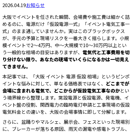
2026.04.19
お知らせ
大阪でイベントを任された瞬間、会場費や施工費は細かく詰
めるのに、電源だけ「仮設電源一式」「イベント電気工事一
式」のまま通していませんか。実はこのブラックボックス
が、手元の予算と現場リスクを一番大きく揺らします。小規
模イベントで2〜4万円、中〜大規模で10〜30万円以上とい
う一般的な相場の目安はありますが、
電気代と工事費用を切
り分けない限り、あなたの現場でいくらになるかは一切見え
てきません。
本記事では、「大阪 イベント 電源 仮設 相場」というピンポ
イントな悩みに対して、単なる価格表ではなく、
どこまでが
会場に含まれる電気で、どこからが仮設電気工事なのか
とい
う境界線から整理します。常設電源と仮設電源、発電機、イ
ベント盤の役割、関西電力の臨時電灯申請と工事現場の仮設
電気料金との違いを、大阪の会場事情に即して分解します。
さらに、盆踊りやマルシェ、展示会、フェスといった現場別
に、ブレーカーが落ちる原因、雨天の漏電や感電トラブル、