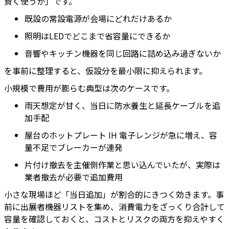
賢く使うか」です。
既設の常設電源が会場にどれだけあるか
照明はLEDでどこまで省容量にできるか
音響やキッチン機器を同じ回路に詰め込み過ぎないか
を事前に整理すると、仮設分を最小限に抑えられます。
小規模で費用が膨らむ典型は次のケースです。
雨天想定が甘く、当日に防水養生と延長ケーブルを追
加手配
屋台のホットプレート IH 電子レンジが急に増え、容
量不足でブレーカーが連発
片付け撤去を主催側作業と思い込んでいたが、実際は
業者撤去が必要で追加費用
小さな現場ほど「当日追加」が割合的にきつく効きます。事
前に出展者機器リストを集め、消費電力をざっくり合計して
容量を確認しておくと、コストとリスクの両方を抑えやすく