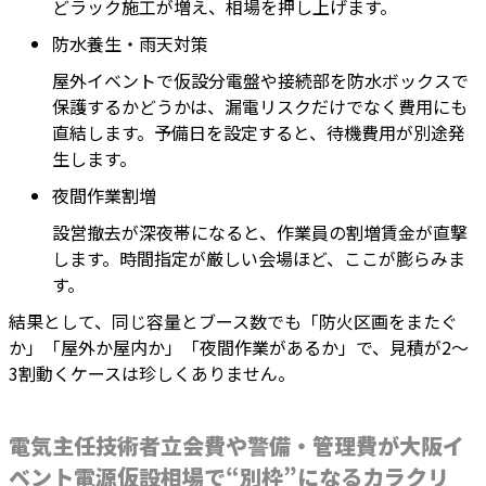
どラック施工が増え、相場を押し上げます。
防水養生・雨天対策
屋外イベントで仮設分電盤や接続部を防水ボックスで
保護するかどうかは、漏電リスクだけでなく費用にも
直結します。予備日を設定すると、待機費用が別途発
生します。
夜間作業割増
設営撤去が深夜帯になると、作業員の割増賃金が直撃
します。時間指定が厳しい会場ほど、ここが膨らみま
す。
結果として、同じ容量とブース数でも「防火区画をまたぐ
か」「屋外か屋内か」「夜間作業があるか」で、見積が2〜
3割動くケースは珍しくありません。
電気主任技術者立会費や警備・管理費が大阪イ
ベント電源仮設相場で“別枠”になるカラクリ