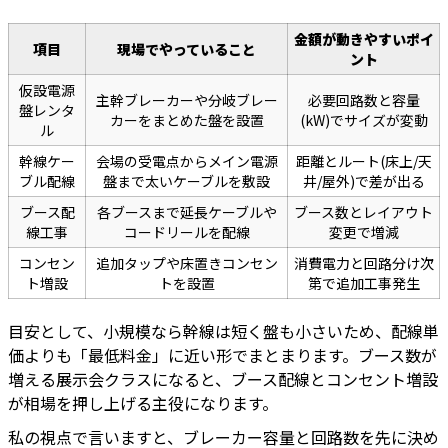
金額が動きやすいポイ
項目
現場でやっていること
ント
仮設電源
主幹ブレーカーや分岐ブレー
必要回路数と容量
盤レンタ
カーをまとめた盤を設置
(kW)でサイズが変動
ル
幹線ケー
会場の受電点からメイン電源
距離とルート(床上/天
ブル配線
盤まで太いケーブルを敷設
井/屋外)で差が出る
ブース配
各ブースまで延長ケーブルや
ブース数とレイアウト
線工事
コードリールを配線
変更で増減
コンセン
追加タップや床置きコンセン
消費電力と回路分け次
ト増設
トを設置
第で追加工事発生
目安として、小規模なら幹線は短く盤も小さいため、配線単
価よりも「最低料金」に近い形でまとまります。ブース数が
増える展示会クラスになると、ブース配線とコンセント増設
が相場を押し上げる主役になります。
私の視点で言いますと、ブレーカー容量と回路数を先に決め