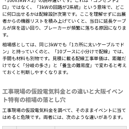
「100V3kW×2」の読み違いです。これは「コンセント2
口」ではなく、「3kWの回路が2系統」という意味で、どこ
に何口出せるかは配線設計次第です。ここを理解せずに出展
者からの機器リストを積み上げていくと、当日に延長ケーブ
ルが床を這い回り、ブレーカーが頻繁に落ちる原因になりま
す。
相場感としては、同じ3kWでも「1カ所に太いケーブルでド
ン」と持っていくのと、「10ブースに小分けで配線」では、
手間も材料も別物です。見積に載る配線工事単価は、距離だ
けでなく「分岐の多さ」と「養生の難易度」で変わると考え
ておくと判断しやすくなります。
工事現場の仮設電気料金との違いと大阪イベン
ト特有の相場の落とし穴
工事現場の仮設電気料金を調べて、そのままイベントに当て
はめると危険です。両者には、次のような違いがあります。