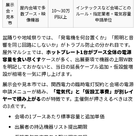
展示
屋内会場で多
インテックスなど会場ごとの
会・
10～30万
数ブース・映
ルール・指定業者・電気容量
見本
円以上
像機器
申請単位
市
盆踊りや地域祭りでは、「発電機を何台置くか」「照明と音
響を同じ回路にしないか」がトラブル防止の分かれ目です。
屋外マルシェでは、
ホットプレート1台がブース全体の電源
容量を食い尽くす
ケースが多く、出展要項で機器の上限W数
を明記しておかないと、当日の延長ケーブル追加・仮設盤増
設が相場を一気に押し上げます。
展示会や見本市では、関西電力の臨時電灯契約と会場の電源
申請メニューが絡み、
「電気代」と「仮設工事費」が別レイ
ヤーで積み上がる
のが特徴です。主催側が押さえるべきは次
の3点です。
会場の1ブースあたり標準容量と追加単価
出展者の持込機器リスト提出期限