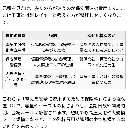
見積を見た時、多くの方が迷うのが保安関連の費用です。こ
こは工事とは別レイヤーと考えた方が整理しやすくなりま
す。
費用の種別
役割
なぜ別枠なのか
電気主任技
受電時の確認、保安規程
資格者の人件費で、工事
術者立会費
に基づく点検
量と必ずしも連動しない
保安管理・
仮設電源盤の施錠管理、
警備会社・管理会社のコ
警備費
立入禁止エリアの管理
ストが別途発生
現場管理・
工事全体の工程調整、出
電気工事士とは別の調整
ディレクター
展者追加の電気対応窓口
業務のため
費
これらは「電気を安全に運用するための保険料」のような位
置づけで、容量やケーブルの長さよりも、会期日数や開場時
間、会場ルールに影響されます。短期でも高圧受電や大規模
フェス規模になると、この別枠費用が総額の中で無視できな
い割合を占めてきます。