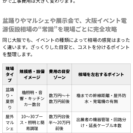
かで工事費用は大きく変わります。
盆踊りやマルシェや展示会で、大阪イベント電
源仮設相場の“常識”を現場ごとに完全攻略
同じ大阪でも、イベントの種類によって相場の感覚はまった
く違います。ざっくりした目安と、コストを分けるポイント
を整理します。
現場
規模感・設備
費用の目安
タイ
相場を左右するポイント
イメージ
ゾーン
プ
盆踊
櫓照明・音
り・
数万円～十
櫓までの幹線距離・屋外防
響・キッチン
夏祭
数万円前後
水・発電機の有無
カー数台
り
屋外
10～30ブー
数万円台後
出展者の機器管理・回路分
マル
ス・照明と簡
半～20万円
け・延長ケーブル本数
シェ
易調理
前後