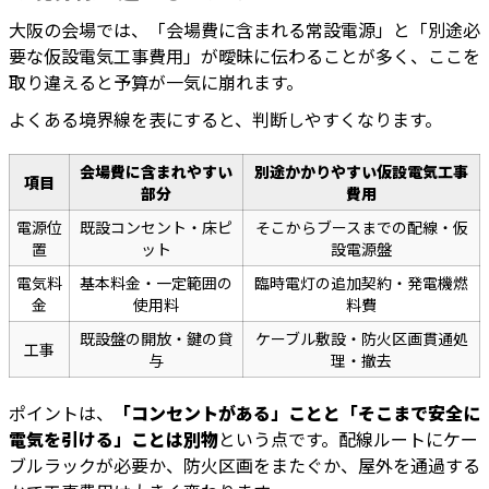
大阪の会場では、「会場費に含まれる常設電源」と「別途必
要な仮設電気工事費用」が曖昧に伝わることが多く、ここを
取り違えると予算が一気に崩れます。
よくある境界線を表にすると、判断しやすくなります。
会場費に含まれやすい
別途かかりやすい仮設電気工事
項目
部分
費用
電源位
既設コンセント・床ピ
そこからブースまでの配線・仮
置
ット
設電源盤
電気料
基本料金・一定範囲の
臨時電灯の追加契約・発電機燃
金
使用料
料費
既設盤の開放・鍵の貸
ケーブル敷設・防火区画貫通処
工事
与
理・撤去
ポイントは、
「コンセントがある」ことと「そこまで安全に
電気を引ける」ことは別物
という点です。配線ルートにケー
ブルラックが必要か、防火区画をまたぐか、屋外を通過する